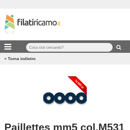
« Torna indietro
Paillettes mm5 col.M531