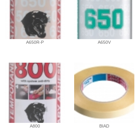
A650R-P
A650V
A800
BIAD