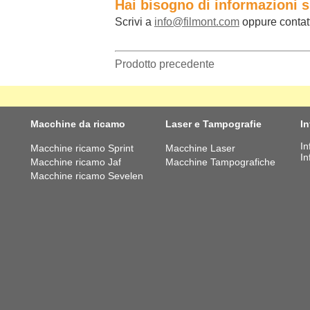
Hai bisogno di informazioni 
Scrivi a
info@filmont.com
oppure contat
Prodotto precedente
Macchine da ricamo
Laser e Tampografie
I
In
Macchine ricamo Sprint
Macchine Laser
In
Macchine ricamo Jaf
Macchine Tampografiche
Macchine ricamo Sevelen