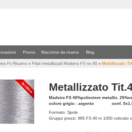
corazioni
Promo
Macchine da ricamo
Blog
eira Fs Ricamo
»
Filati metallizzati Madeira FS no.40
»
Metallizzato Ti
Metallizzato Tit.
Madeira FS 40%poliestere metalliz. 25%ce
colore grigio - argento conf. 5x1.
Formato:
Spole
Gruppo prezzi:
985 FS 40 m 1000 colorato 