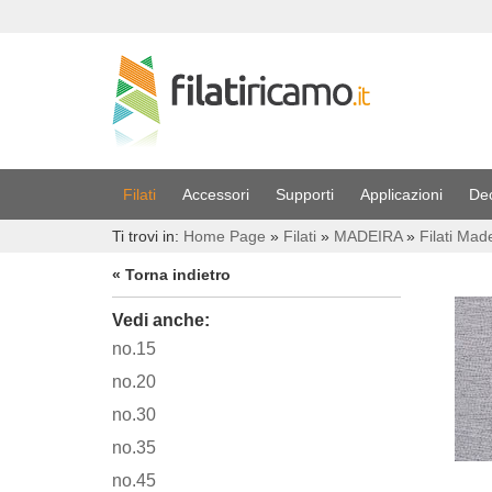
Filati
Accessori
Supporti
Applicazioni
De
Ti trovi in:
Home Page
»
Filati
»
MADEIRA
»
Filati Mad
« Torna indietro
Vedi anche:
no.15
no.20
no.30
no.35
no.45