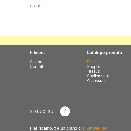
no.50
Filmont
Catalogo prodotti
Azienda
Filati
Contatti
Supporti
Tessuti
Applicazioni
Accessori
SEGUICI SU:
filatiricamo.it
è un brand di
FILMONT srl