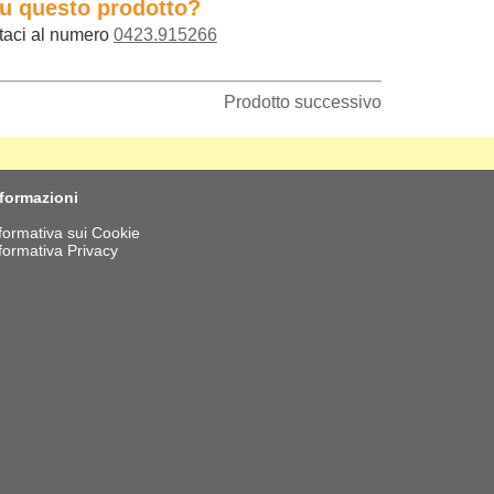
su questo prodotto?
taci al numero
0423.915266
Prodotto successivo
nformazioni
formativa sui Cookie
formativa Privacy