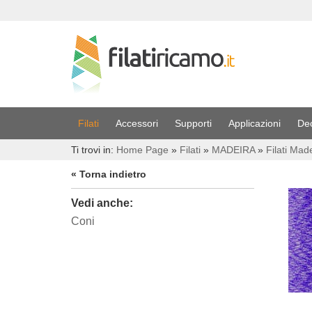
Filati
Accessori
Supporti
Applicazioni
De
Ti trovi in:
Home Page
»
Filati
»
MADEIRA
»
Filati Mad
« Torna indietro
Vedi anche:
Coni