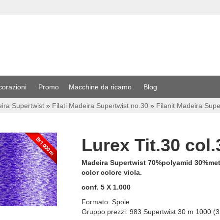
corazioni
Promo
Macchine da ricamo
Blog
eira Supertwist
»
Filati Madeira Supertwist no.30
»
Filanit Madeira Super
Lurex Tit.30 col
Madeira Supertwist 70%polyamid 30%metali
color colore viola.
conf. 5 X 1.000
Formato:
Spole
Gruppo prezzi:
983 Supertwist 30 m 1000 (3