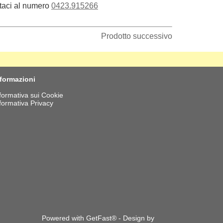
taci al numero
0423.915266
Prodotto successivo
nformazioni
formativa sui Cookie
formativa Privacy
Powered with GetFast® - Design by