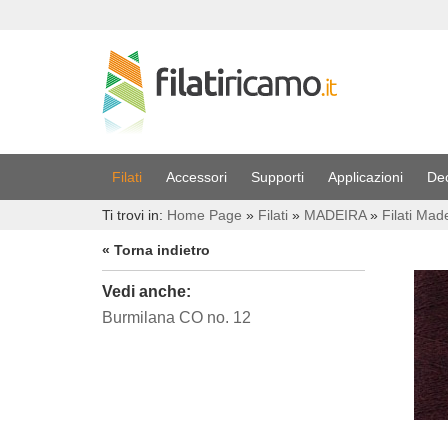
Filati
Accessori
Supporti
Applicazioni
De
Ti trovi in:
Home Page
»
Filati
»
MADEIRA
»
Filati Mad
« Torna indietro
Vedi anche:
Burmilana CO no. 12