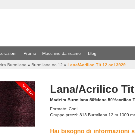
corazioni
Promo
Macchine da ricamo
Blog
eira Burmilana
»
Burmilana no.12
»
Lana/Acrilico Tit.12 col.3929
Lana/Acrilico Tit
Madeira Burmilana 50%lana 50%acrilico Ti
Formato:
Coni
Gruppo prezzi:
813 Burmilana 12 m 1000 m
Hai bisogno di informazioni 