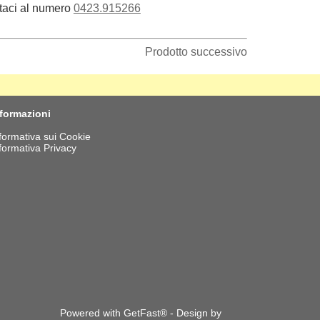
taci al numero
0423.915266
Prodotto successivo
nformazioni
formativa sui Cookie
formativa Privacy
Powered with GetFast® - Design by