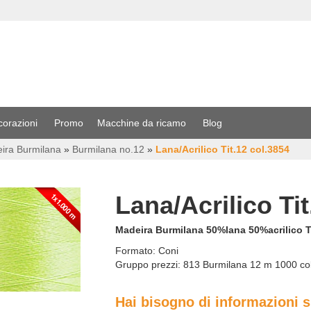
corazioni
Promo
Macchine da ricamo
Blog
eira Burmilana
»
Burmilana no.12
»
Lana/Acrilico Tit.12 col.3854
Lana/Acrilico Tit
Madeira Burmilana 50%lana 50%acrilico Tit
Formato:
Coni
Gruppo prezzi:
813 Burmilana 12 m 1000 co
Hai bisogno di informazioni 