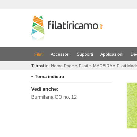
Filati
Accessori
Supporti
Applicazioni
De
Ti trovi in:
Home Page
»
Filati
»
MADEIRA
»
Filati Mad
« Torna indietro
Vedi anche:
Burmilana CO no. 12