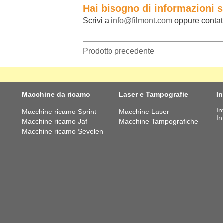
Hai bisogno di informazioni 
Scrivi a
info@filmont.com
oppure contat
Prodotto precedente
Macchine da ricamo
Laser e Tampografie
I
In
Macchine ricamo Sprint
Macchine Laser
In
Macchine ricamo Jaf
Macchine Tampografiche
Macchine ricamo Sevelen