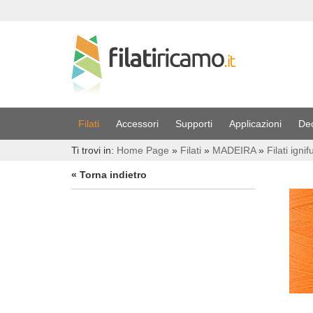
Filati
Accessori
Supporti
Applicazioni
De
Ti trovi in:
Home Page
»
Filati
»
MADEIRA
»
Filati igni
« Torna indietro