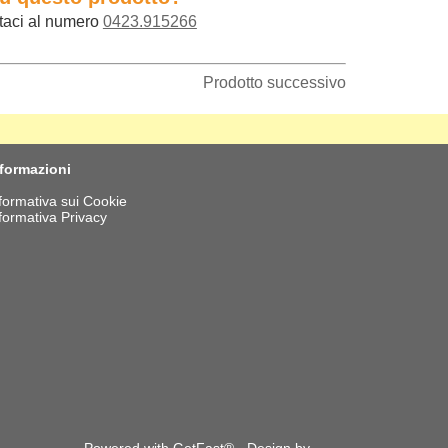
taci al numero
0423.915266
Prodotto successivo
nformazioni
formativa sui Cookie
formativa Privacy