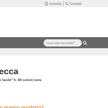
Azienda
Contatti
secca
 facile" h. 60 colore nera
su questo prodotto?