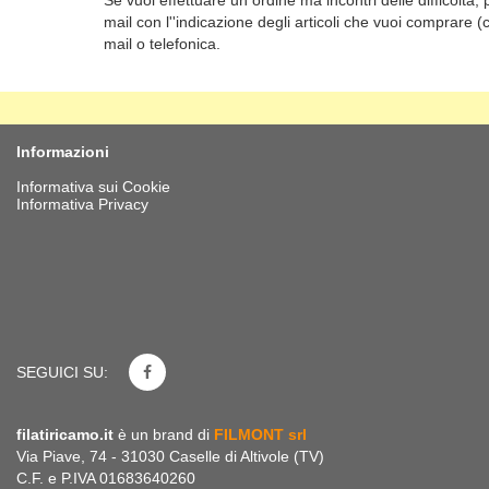
Se vuoi effettuare un ordine ma incontri delle difficoltà,
mail con l''indicazione degli articoli che vuoi comprare
mail o telefonica.
Informazioni
Informativa sui Cookie
Informativa Privacy
SEGUICI SU:
filatiricamo.it
è un brand di
FILMONT srl
Via Piave, 74 - 31030 Caselle di Altivole (TV)
C.F. e P.IVA 01683640260