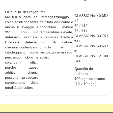
La qualità del rayon
Per l
CLASSIC No. 40 65 /
MADEIRA data dai
´immagazzinaggio
#9
colori solidi consente
del filato da ricamo è
70 / #10
anche il lavaggio a
opportuno evitare
75 / #11
95°C con un
temperature elevate,
CLASSIC No. 30 75 /
detersivo normale.
la vicinanza diretta a
#11
Utilizzate detersivi
fonti di calore,
CLASSIC No. 60 65 /
che non contengano
umidità e l
#9
candeggianti come
´esposizione ai raggi
CLASSIC No. 12 100
perossido, cloro e
solari.
/ #16
sbiancanti ottici,
perché questi
Quantità da
additivi chimici
ordinare:
possono provocare
100 aghi da ricamo
cambiamenti della
(10 x 10 aghi)
tonalità del colore.