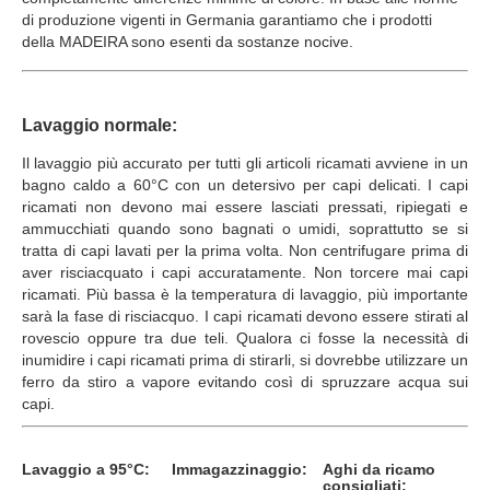
di produzione vigenti in Germania garantiamo che i prodotti
della MADEIRA sono esenti da sostanze nocive.
Lavaggio normale:
Il lavaggio più accurato per tutti gli articoli ricamati avviene in un
bagno caldo a 60°C con un detersivo per capi delicati. I capi
ricamati non devono mai essere lasciati pressati, ripiegati e
ammucchiati quando sono bagnati o umidi, soprattutto se si
tratta di capi lavati per la prima volta. Non centrifugare prima di
aver risciacquato i capi accuratamente. Non torcere mai capi
ricamati. Più bassa è la temperatura di lavaggio, più importante
sarà la fase di risciacquo. I capi ricamati devono essere stirati al
rovescio oppure tra due teli. Qualora ci fosse la necessità di
inumidire i capi ricamati prima di stirarli, si dovrebbe utilizzare un
ferro da stiro a vapore evitando così di spruzzare acqua sui
capi.
Lavaggio a 95°C:
Immagazzinaggio:
Aghi da ricamo
consigliati: