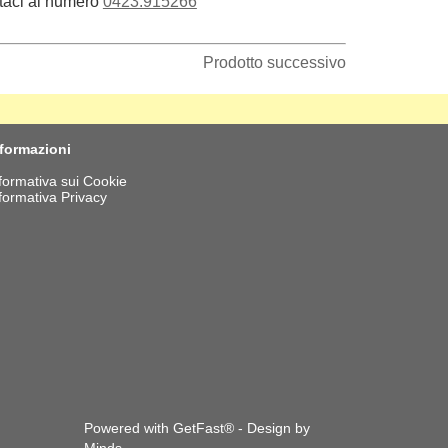
taci al numero
0423.915266
Prodotto successivo
nformazioni
formativa sui Cookie
formativa Privacy
Powered with GetFast® - Design by