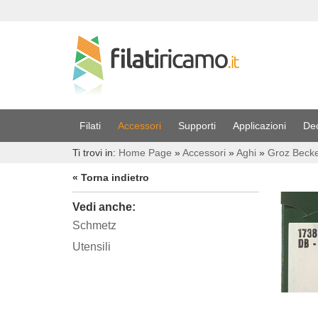
Filati
Accessori
Supporti
Applicazioni
De
Ti trovi in:
Home Page
»
Accessori
»
Aghi
»
Groz Becke
« Torna indietro
Vedi anche:
Schmetz
Utensili