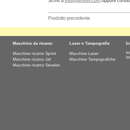
Scrivi a
info@filmont.com
oppure contat
Prodotto precedente
Macchine da ricamo
Laser e Tampografie
I
In
Macchine ricamo Sprint
Macchine Laser
In
Macchine ricamo Jaf
Macchine Tampografiche
Macchine ricamo Sevelen