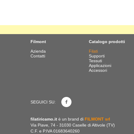
Filmont
Catalogo prodotti
Azienda
Filati
Contatti
Supporti
Tessuti
Applicazioni
Accessori
SEGUICI SU:
filatiricamo.it
è un brand di
FILMONT srl
Via Piave, 74 - 31030 Caselle di Altivole (TV)
C.F. e P.IVA 01683640260