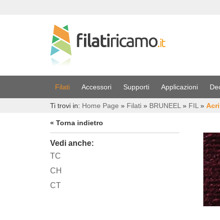
Filati
Accessori
Supporti
Applicazioni
De
Ti trovi in:
Home Page
»
Filati
»
BRUNEEL
»
FIL
»
Acri
« Torna indietro
Vedi anche:
TC
CH
CT